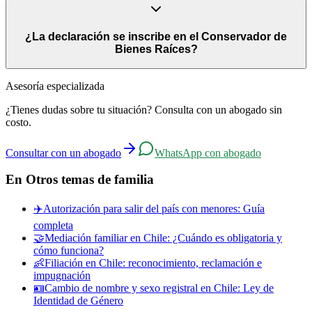
Sí. Una hipoteca preexistente no impide la declaración. Lo que se
restringe son los nuevos gravámenes que el cónyuge propietario
¿La declaración se inscribe en el Conservador de
quiera constituir después de la declaración.
Bienes Raíces?
Sí. Una vez dictada la resolución judicial, debe inscribirse en el
Asesoría especializada
Registro del Conservador de Bienes Raíces correspondiente. Esta
¿Tienes dudas sobre tu situación? Consulta con un abogado sin
inscripción es fundamental para que la protección sea oponible a
costo.
terceros que quieran adquirir o recibir el inmueble en garantía.
Consultar con un abogado
WhatsApp con abogado
En
Otros temas de familia
✈️
Autorización para salir del país con menores: Guía
completa
🤝
Mediación familiar en Chile: ¿Cuándo es obligatoria y
cómo funciona?
👶
Filiación en Chile: reconocimiento, reclamación e
impugnación
🪪
Cambio de nombre y sexo registral en Chile: Ley de
Identidad de Género