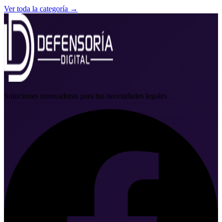
Ver toda la categoría →
Soluciones innovadoras para tus necesidades legales.