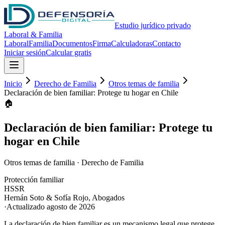
Estudio jurídico privado
Laboral & Familia
Laboral
Familia
Documentos
Firma
Calculadoras
Contacto
Iniciar sesión
Calcular gratis
Inicio
Derecho de Familia
Otros temas de familia
Declaración de bien familiar: Protege tu hogar en Chile
🏠
Declaración de bien familiar: Protege tu
hogar en Chile
Otros temas de familia
·
Derecho de Familia
Protección familiar
HS
SR
Hernán Soto & Sofía Rojo
,
Abogados
·
Actualizado
agosto de 2026
La declaración de bien familiar es un mecanismo legal que protege