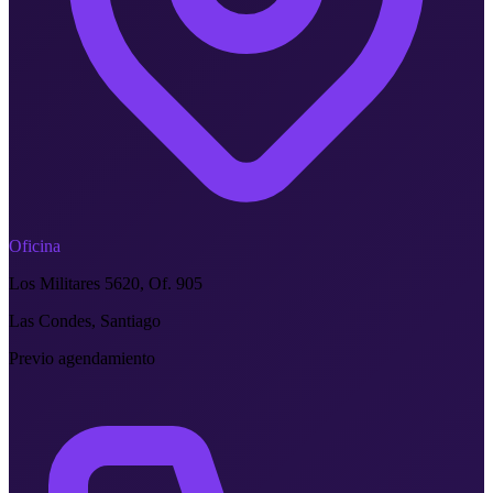
Oficina
Los Militares 5620, Of. 905
Las Condes, Santiago
Previo agendamiento