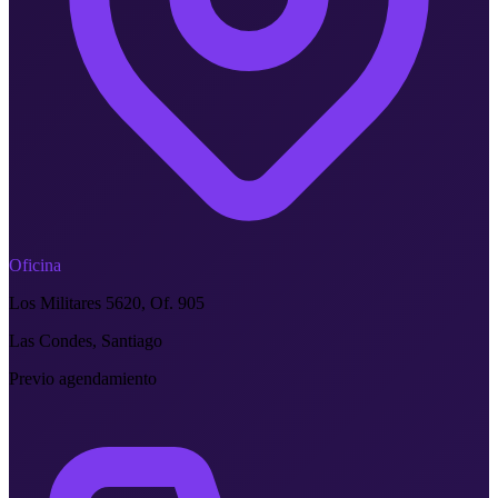
Oficina
Los Militares 5620, Of. 905
Las Condes, Santiago
Previo agendamiento