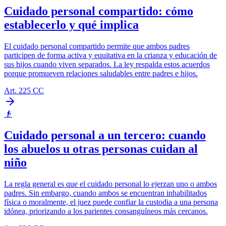
Cuidado personal compartido: cómo
establecerlo y qué implica
El cuidado personal compartido permite que ambos padres
participen de forma activa y equitativa en la crianza y educación de
sus hijos cuando viven separados. La ley respalda estos acuerdos
porque promueven relaciones saludables entre padres e hijos.
Art. 225 CC
👴
Cuidado personal a un tercero: cuando
los abuelos u otras personas cuidan al
niño
La regla general es que el cuidado personal lo ejerzan uno o ambos
padres. Sin embargo, cuando ambos se encuentran inhabilitados
física o moralmente, el juez puede confiar la custodia a una persona
idónea, priorizando a los parientes consanguíneos más cercanos.