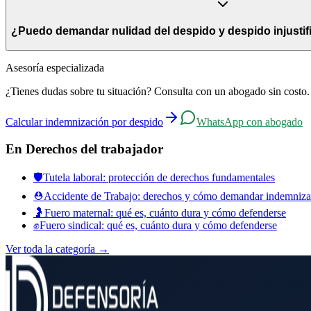
Conforme al artículo 177 del Código del Trabajo, el finiquito debe pone
solo es válido si existe acuerdo entre las partes.
¿Puedo demandar nulidad del despido y despido injusti
Sí. Ambas acciones son independientes y pueden ejercerse conjuntame
Asesoría especializada
injustificado busca el pago de las indemnizaciones legales. Es recom
¿Tienes dudas sobre tu situación? Consulta con un abogado sin costo.
Calcular indemnización por despido
WhatsApp con abogado
En
Derechos del trabajador
🛡️
Tutela laboral: protección de derechos fundamentales
⛑️
Accidente de Trabajo: derechos y cómo demandar indemniza
🤰
Fuero maternal: qué es, cuánto dura y cómo defenderse
✊
Fuero sindical: qué es, cuánto dura y cómo defenderse
Ver toda la categoría →