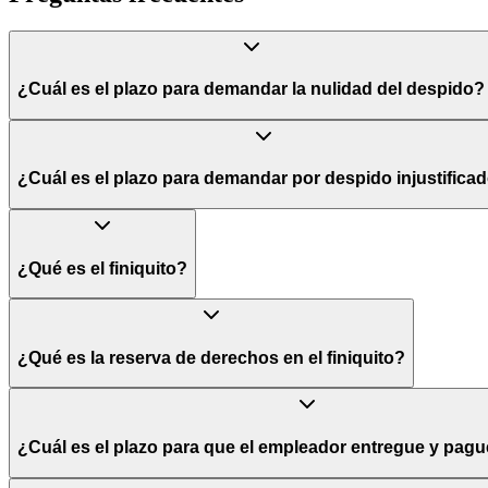
¿Cuál es el plazo para demandar la nulidad del despido?
Conforme al artículo 510 del Código del Trabajo, la demanda por nulid
¿Cuál es el plazo para demandar por despido injustifica
El trabajador deberá demandar dentro del plazo de 60 días hábiles con
del Trabajo, el plazo se suspende, pero en ningún caso puede exceder 
¿Qué es el finiquito?
El finiquito es una declaración voluntaria entre el empleador y el traba
laboral, la causal de despido y el cumplimiento íntegro de los derecho
¿Qué es la reserva de derechos en el finiquito?
Es el acto por el cual el trabajador manifiesta por escrito su intenci
sus copias, señalando específicamente las acciones y conceptos a dem
¿Cuál es el plazo para que el empleador entregue y pague