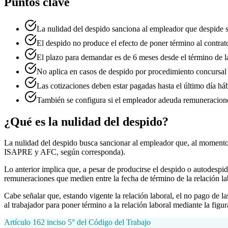
Puntos clave
La nulidad del despido sanciona al empleador que despide 
El despido no produce el efecto de poner término al contra
El plazo para demandar es de 6 meses desde el término de la
No aplica en casos de despido por procedimiento concursal 
Las cotizaciones deben estar pagadas hasta el último día háb
También se configura si el empleador adeuda remuneraciones
¿Qué es la nulidad del despido?
La nulidad del despido busca sancionar al empleador que, al momento 
ISAPRE y AFC, según corresponda).
Lo anterior implica que, a pesar de producirse el despido o autodespido
remuneraciones que medien entre la fecha de término de la relación la
Cabe señalar que, estando vigente la relación laboral, el no pago de la
al trabajador para poner término a la relación laboral mediante la figu
Artículo 162 inciso 5° del Código del Trabajo