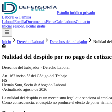
Estudio jurídico privado
Laboral & Familia
Laboral
Familia
Documentos
Firma
Calculadoras
Contacto
Iniciar sesión
Calcular gratis
Inicio
Derecho Laboral
Derechos del trabajador
Nulidad del
🏦
Nulidad del despido por no pago de cotizac
Derechos del trabajador
·
Derecho Laboral
Art. 162 inciso 5° del Código del Trabajo
HS
Hernán Soto
,
Socio & Abogado Laboral
·
Actualizado
agosto de 2026
La nulidad del despido es un mecanismo legal que sanciona al empleado
Como consecuencia, el despido no produce el efecto de poner término 