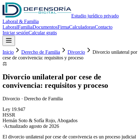
Estudio jurídico privado
Laboral & Familia
Laboral
Familia
Documentos
Firma
Calculadoras
Contacto
Iniciar sesión
Calcular gratis
Inicio
Derecho de Familia
Divorcio
Divorcio unilateral por
cese de convivencia: requisitos y proceso
⚖️
Divorcio unilateral por cese de
convivencia: requisitos y proceso
Divorcio
·
Derecho de Familia
Ley 19.947
HS
SR
Hernán Soto & Sofía Rojo
,
Abogados
·
Actualizado
agosto de 2026
El divorcio unilateral por cese de convivencia es un proceso judicial