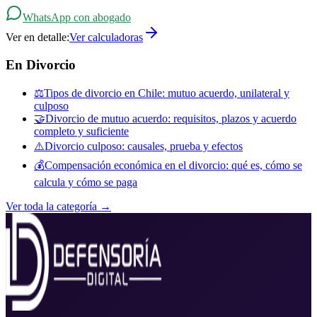
contestar la demanda (como demandado, mediante demanda
reconvencional).
WhatsApp con abogado
Ver en detalle:
Ver calculadoras
En
Divorcio
⚖️
Tipos de divorcio en Chile: mutuo acuerdo, unilateral y
culposo
🤝
Divorcio de mutuo acuerdo: requisitos, plazos y acuerdo
completo y suficiente
⚠️
Divorcio culposo: causales, prueba y efectos
💰
Compensación económica en el divorcio: qué es, cómo se
calcula y cómo se paga
Ver toda la categoría →