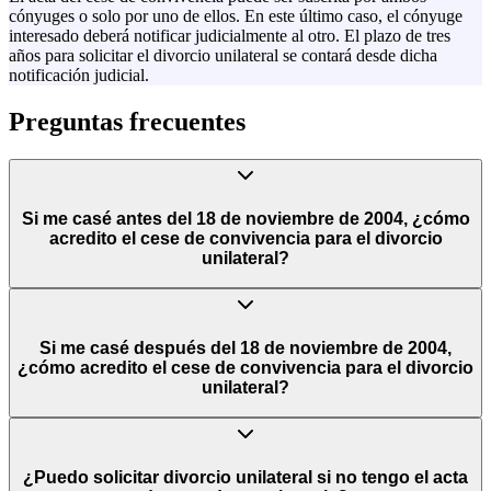
cónyuges o solo por uno de ellos. En este último caso, el cónyuge
interesado deberá notificar judicialmente al otro. El plazo de tres
años para solicitar el divorcio unilateral se contará desde dicha
notificación judicial.
Preguntas frecuentes
Si me casé antes del 18 de noviembre de 2004, ¿cómo
acredito el cese de convivencia para el divorcio
unilateral?
El cese de convivencia puede acreditarse por cualquier medio de
prueba, tales como testigos, contratos de arriendo, actas de
Si me casé después del 18 de noviembre de 2004,
mediación, juicios de familia previos, certificados de residencia o
¿cómo acredito el cese de convivencia para el divorcio
boletas de servicios básicos de distintos domicilios. La ley otorga
unilateral?
amplia libertad probatoria para demostrar los tres años de cese de
convivencia requeridos.
El cese de convivencia solo puede acreditarse mediante las formas
que establece la ley. La más común es el "Acta del cese de
¿Puedo solicitar divorcio unilateral si no tengo el acta
convivencia" ante el Registro Civil (online o presencial). También