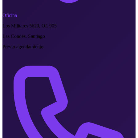
Oficina
Los Militares 5620, Of. 905
Las Condes, Santiago
Previo agendamiento