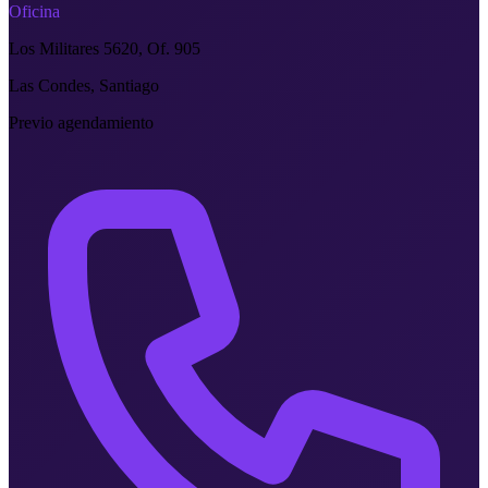
Oficina
Los Militares 5620, Of. 905
Las Condes, Santiago
Previo agendamiento