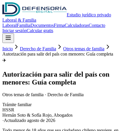
Estudio jurídico privado
Laboral & Familia
Laboral
Familia
Documentos
Firma
Calculadoras
Contacto
Iniciar sesión
Calcular gratis
Inicio
Derecho de Familia
Otros temas de familia
Autorización para salir del país con menores: Guía completa
✈️
Autorización para salir del país con
menores: Guía completa
Otros temas de familia
·
Derecho de Familia
Trámite familiar
HS
SR
Hernán Soto & Sofía Rojo
,
Abogados
·
Actualizado
agosto de 2026
Todo menor de 18 años que sea ciudadano chileno requiere, en