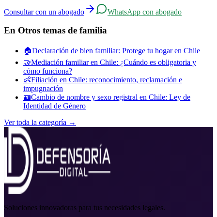
Consultar con un abogado
WhatsApp con abogado
En
Otros temas de familia
🏠
Declaración de bien familiar: Protege tu hogar en Chile
🤝
Mediación familiar en Chile: ¿Cuándo es obligatoria y
cómo funciona?
👶
Filiación en Chile: reconocimiento, reclamación e
impugnación
🪪
Cambio de nombre y sexo registral en Chile: Ley de
Identidad de Género
Ver toda la categoría →
Soluciones innovadoras para tus necesidades legales.