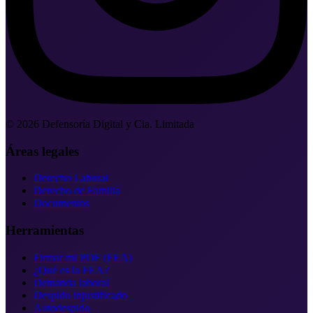
©
2026
Defensoría Digital y Cia. Limitada
Áreas legales
Derecho Laboral
Derecho de Familia
Documentos
Herramientas
Firmar mi PDF (FEA)
¿Qué es la FEA?
Demanda laboral
Despido injustificado
Autodespido