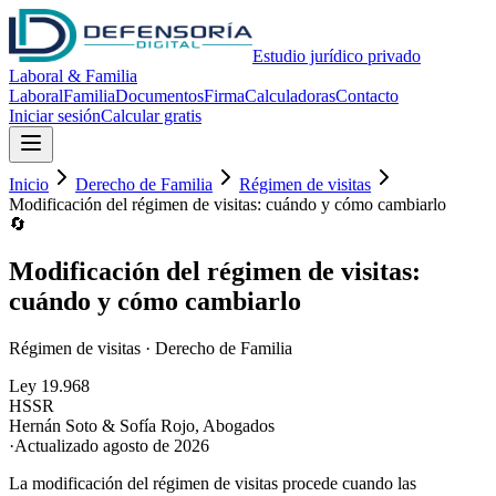
Estudio jurídico privado
Laboral & Familia
Laboral
Familia
Documentos
Firma
Calculadoras
Contacto
Iniciar sesión
Calcular gratis
Inicio
Derecho de Familia
Régimen de visitas
Modificación del régimen de visitas: cuándo y cómo cambiarlo
🔄
Modificación del régimen de visitas:
cuándo y cómo cambiarlo
Régimen de visitas
·
Derecho de Familia
Ley 19.968
HS
SR
Hernán Soto & Sofía Rojo
,
Abogados
·
Actualizado
agosto de 2026
La modificación del régimen de visitas procede cuando las