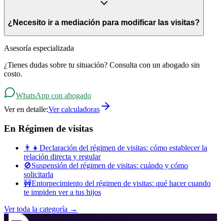
Si el régimen ya está modificado y existe incumplimiento, puedes
solicitar sanciones al tribunal: multa, arresto por hasta 15 días, y la
¿Necesito ir a mediación para modificar las visitas?
compensación de los días no cumplidos. También puedes solicitar la
suspensión o restricción de las visitas si el incumplimiento es
reiterado.
Sí, la mediación es una instancia previa y obligatoria para poder
Asesoría especializada
presentar una demanda de modificación. Si no hay acuerdo en
¿Tienes dudas sobre tu situación? Consulta con un abogado sin
mediación o una de las partes no participa, se emite un certificado de
costo.
mediación frustrada que te permite iniciar el proceso judicial.
WhatsApp con abogado
Ver en detalle:
Ver calculadoras
En
Régimen de visitas
👨‍👧
Declaración del régimen de visitas: cómo establecer la
relación directa y regular
🚫
Suspensión del régimen de visitas: cuándo y cómo
solicitarla
🚧
Entorpecimiento del régimen de visitas: qué hacer cuando
te impiden ver a tus hijos
Ver toda la categoría →