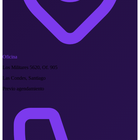
Oficina
Los Militares 5620, Of. 905
Las Condes, Santiago
Previo agendamiento