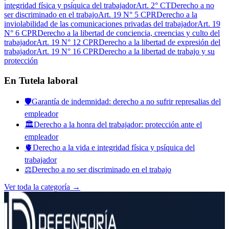
integridad física y psíquica del trabajador
Art. 2° CT
Derecho a no
ser discriminado en el trabajo
Art. 19 N° 5 CPR
Derecho a la
inviolabilidad de las comunicaciones privadas del trabajador
Art. 19
N° 6 CPR
Derecho a la libertad de conciencia, creencias y culto del
trabajador
Art. 19 N° 12 CPR
Derecho a la libertad de expresión del
trabajador
Art. 19 N° 16 CPR
Derecho a la libertad de trabajo y su
protección
En
Tutela laboral
🛡️
Garantía de indemnidad: derecho a no sufrir represalias del
empleador
🏛️
Derecho a la honra del trabajador: protección ante el
empleador
🫀
Derecho a la vida e integridad física y psíquica del
trabajador
⚖️
Derecho a no ser discriminado en el trabajo
Ver toda la categoría →