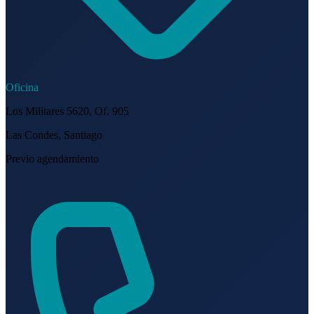
Oficina
Los Militares 5620, Of. 905
Las Condes, Santiago
Previo agendamiento