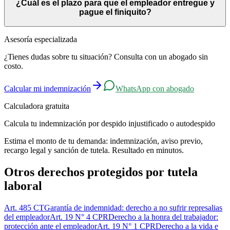
¿Cuál es el plazo para que el empleador entregue y
acciones judiciales específicas y reclamar conceptos que no le han
pague el finiquito?
sido pagados. Debe señalar específicamente las demandas y
conceptos a reclamar.
Conforme al artículo 177 del Código del Trabajo, el finiquito debe
Asesoría especializada
ponerse a disposición del trabajador, junto a su pago, dentro de los
¿Tienes dudas sobre tu situación? Consulta con un abogado sin
10 días hábiles siguientes al término de la relación laboral. El pago
costo.
en cuotas solo es válido con acuerdo expreso.
Calcular mi indemnización
WhatsApp con abogado
Calculadora gratuita
Calcula tu indemnización por despido injustificado o autodespido
Estima el monto de tu demanda: indemnización, aviso previo,
recargo legal y sanción de tutela. Resultado en minutos.
Otros derechos protegidos por tutela
laboral
Art. 485 CT
Garantía de indemnidad: derecho a no sufrir represalias
del empleador
Art. 19 N° 4 CPR
Derecho a la honra del trabajador:
protección ante el empleador
Art. 19 N° 1 CPR
Derecho a la vida e