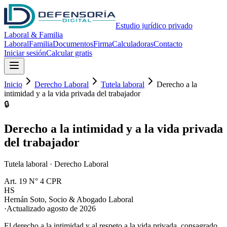
Estudio jurídico privado
Laboral & Familia
Laboral
Familia
Documentos
Firma
Calculadoras
Contacto
Iniciar sesión
Calcular gratis
Inicio
Derecho Laboral
Tutela laboral
Derecho a la
intimidad y a la vida privada del trabajador
🔒
Derecho a la intimidad y a la vida privada
del trabajador
Tutela laboral
·
Derecho Laboral
Art. 19 N° 4 CPR
HS
Hernán Soto
,
Socio & Abogado Laboral
·
Actualizado
agosto de 2026
El derecho a la intimidad y al respeto a la vida privada, consagrado