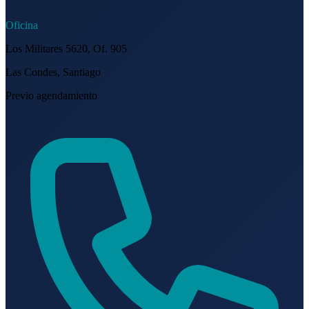
Oficina
Los Militares 5620, Of. 905
Las Condes, Santiago
Previo agendamiento