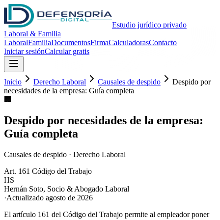
Estudio jurídico privado
Laboral & Familia
Laboral
Familia
Documentos
Firma
Calculadoras
Contacto
Iniciar sesión
Calcular gratis
Inicio
Derecho Laboral
Causales de despido
Despido por
necesidades de la empresa: Guía completa
🏢
Despido por necesidades de la empresa:
Guía completa
Causales de despido
·
Derecho Laboral
Art. 161 Código del Trabajo
HS
Hernán Soto
,
Socio & Abogado Laboral
·
Actualizado
agosto de 2026
El artículo 161 del Código del Trabajo permite al empleador poner