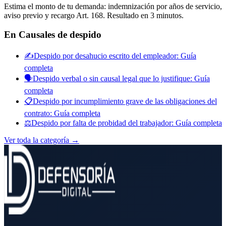
Estima el monto de tu demanda: indemnización por años de servicio,
aviso previo y recargo Art. 168. Resultado en 3 minutos.
En
Causales de despido
✍️
Despido por desahucio escrito del empleador: Guía
completa
🗣️
Despido verbal o sin causal legal que lo justifique: Guía
completa
📋
Despido por incumplimiento grave de las obligaciones del
contrato: Guía completa
⚖️
Despido por falta de probidad del trabajador: Guía completa
Ver toda la categoría →