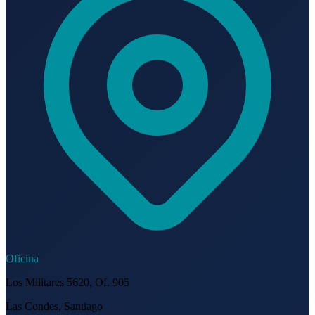
Oficina
Los Militares 5620, Of. 905
Las Condes, Santiago