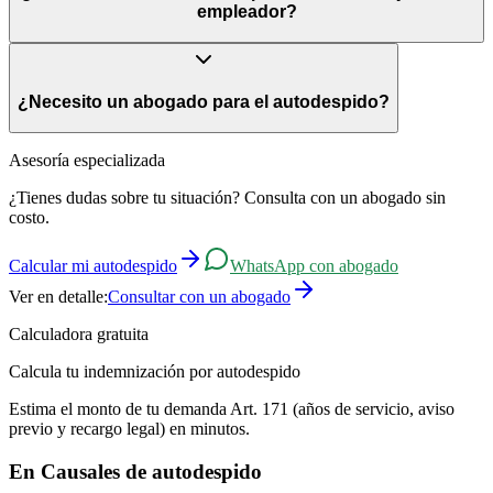
empleador?
pueda ser dura o incómoda, no constituye injuria si no va
acompañada de ese ánimo. El juez ponderará las circunstancias y el
contexto de cada caso.
Sí. Las injurias son constitutivas de delito conforme al Código
Penal, por lo que el trabajador puede ejercer acciones penales en
¿Necesito un abogado para el autodespido?
paralelo a la demanda laboral. Sin embargo, la vía penal y la laboral
son independientes, y el resultado de una no determina
necesariamente el de la otra.
Sí. Es indispensable contar con asesoría legal especializada para
Asesoría especializada
evaluar el caso, redactar la carta de autodespido y preparar la
¿Tienes dudas sobre tu situación? Consulta con un abogado sin
demanda judicial. Como la carga de la prueba recae en el trabajador,
costo.
cualquier error en la documentación o en los plazos puede resultar
en la pérdida del caso.
Calcular mi autodespido
WhatsApp con abogado
Ver en detalle:
Consultar con un abogado
Calculadora gratuita
Calcula tu indemnización por autodespido
Estima el monto de tu demanda Art. 171 (años de servicio, aviso
previo y recargo legal) en minutos.
En
Causales de autodespido