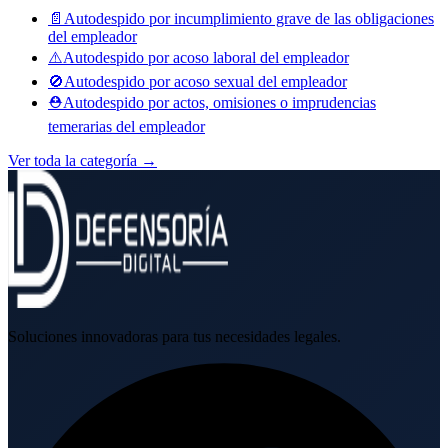
📄
Autodespido por incumplimiento grave de las obligaciones
del empleador
⚠️
Autodespido por acoso laboral del empleador
🚫
Autodespido por acoso sexual del empleador
⛑️
Autodespido por actos, omisiones o imprudencias
temerarias del empleador
Ver toda la categoría →
Soluciones innovadoras para tus necesidades legales.