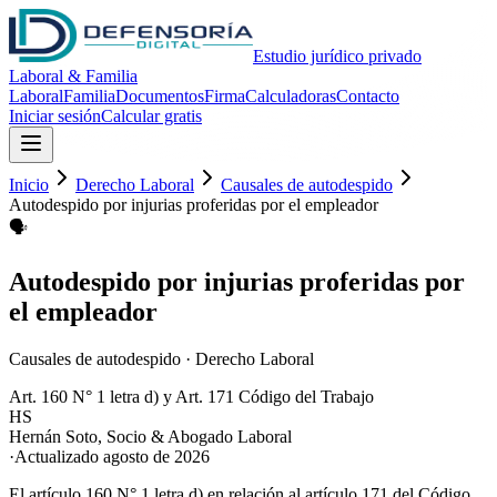
Estudio jurídico privado
Laboral & Familia
Laboral
Familia
Documentos
Firma
Calculadoras
Contacto
Iniciar sesión
Calcular gratis
Inicio
Derecho Laboral
Causales de autodespido
Autodespido por injurias proferidas por el empleador
🗣️
Autodespido por injurias proferidas por
el empleador
Causales de autodespido
·
Derecho Laboral
Art. 160 N° 1 letra d) y Art. 171 Código del Trabajo
HS
Hernán Soto
,
Socio & Abogado Laboral
·
Actualizado
agosto de 2026
El artículo 160 N° 1 letra d) en relación al artículo 171 del Código