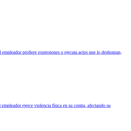
el empleador profiere expresiones o ejecuta actos que lo deshonran,
l empleador ejerce violencia física en su contra, afectando su