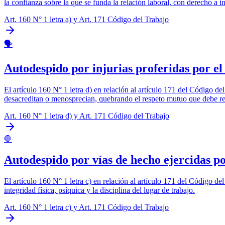
la confianza sobre la que se funda la relación laboral, con derecho a 
Art. 160 N° 1 letra a) y Art. 171 Código del Trabajo
🗣️
Autodespido por injurias proferidas por e
El artículo 160 N° 1 letra d) en relación al artículo 171 del Código d
desacreditan o menosprecian, quebrando el respeto mutuo que debe regi
Art. 160 N° 1 letra d) y Art. 171 Código del Trabajo
🛑
Autodespido por vías de hecho ejercidas p
El artículo 160 N° 1 letra c) en relación al artículo 171 del Código de
integridad física, psíquica y la disciplina del lugar de trabajo.
Art. 160 N° 1 letra c) y Art. 171 Código del Trabajo