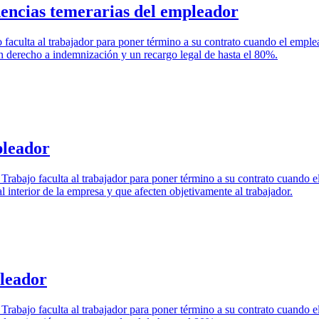
dencias temerarias del empleador
jo faculta al trabajador para poner término a su contrato cuando el emp
on derecho a indemnización y un recargo legal de hasta el 80%.
pleador
el Trabajo faculta al trabajador para poner término a su contrato cuando 
 interior de la empresa y que afecten objetivamente al trabajador.
pleador
el Trabajo faculta al trabajador para poner término a su contrato cuand