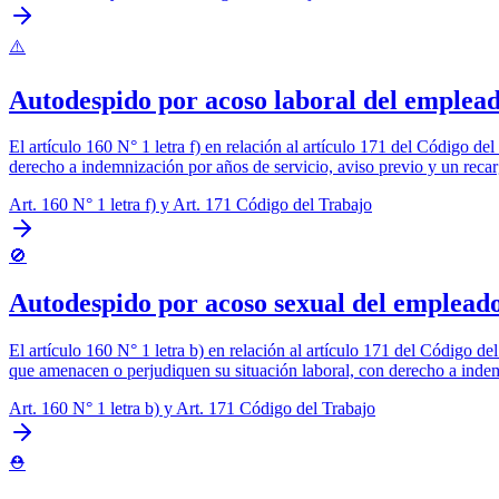
⚠️
Autodespido por acoso laboral del emplea
El artículo 160 N° 1 letra f) en relación al artículo 171 del Código d
derecho a indemnización por años de servicio, aviso previo y un recar
Art. 160 N° 1 letra f) y Art. 171 Código del Trabajo
🚫
Autodespido por acoso sexual del emplead
El artículo 160 N° 1 letra b) en relación al artículo 171 del Código d
que amenacen o perjudiquen su situación laboral, con derecho a indemn
Art. 160 N° 1 letra b) y Art. 171 Código del Trabajo
⛑️