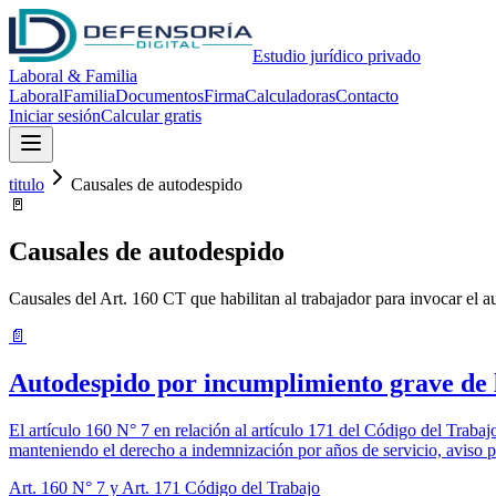
Estudio jurídico privado
Laboral & Familia
Laboral
Familia
Documentos
Firma
Calculadoras
Contacto
Iniciar sesión
Calcular gratis
titulo
Causales de autodespido
🚪
Causales de autodespido
Causales del Art. 160 CT que habilitan al trabajador para invocar el a
📄
Autodespido por incumplimiento grave de l
El artículo 160 N° 7 en relación al artículo 171 del Código del Trabaj
manteniendo el derecho a indemnización por años de servicio, aviso p
Art. 160 N° 7 y Art. 171 Código del Trabajo