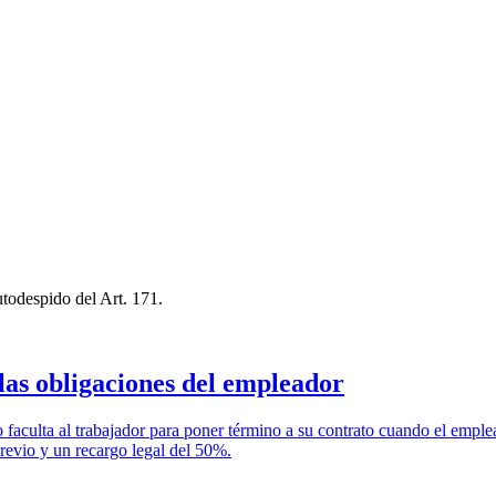
utodespido del Art. 171.
as obligaciones del empleador
o faculta al trabajador para poner término a su contrato cuando el empl
revio y un recargo legal del 50%.