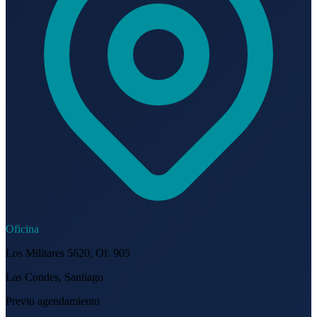
Oficina
Los Militares 5620, Of. 905
Las Condes, Santiago
Previo agendamiento