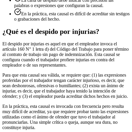
La carta de despido debe indicar con precisión las
palabras o expresiones que configuran la causal.
En la práctica, esta causal es difícil de acreditar sin testigos
o grabaciones del hecho.
¿Qué es el despido por injurias?
El despido por injurias es aquel en que el empleador invoca el
artículo 160 N° 1 letra d) del Código del Trabajo para poner término
al contrato de trabajo sin pago de indemnización. Esta causal se
configura cuando el trabajador profiere injurias en contra del
empleador o de sus representantes.
Para que esta causal sea válida, se requiere que: (1) las expresiones
proferidas por el trabajador tengan carácter injurioso, es decir, que
sean deshonrosas, ofensivas o humillantes; (2) exista un ánimo de
injuriar, es decir, que el trabajador haya tenido la intención de
ofender; y (3) el empleador pueda acreditar dichos hechos en juicio.
En la práctica, esta causal es invocada con frecuencia pero resulta
muy difícil de acreditar, ya que requiere probar tanto las expresiones
utilizadas como el ánimo de ofender que tuvo el trabajador al
pronunciarlas. Una simple crítica o queja, aunque sea dura, no
constituye injuria.