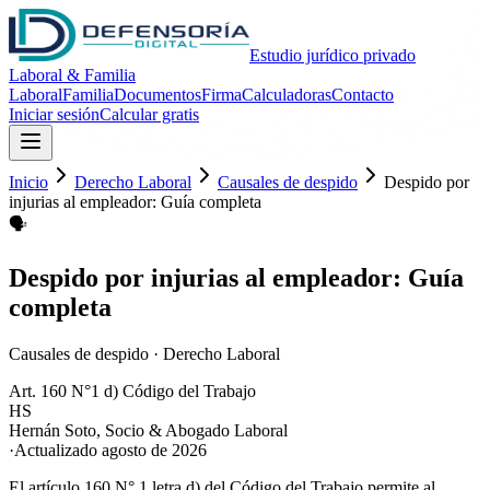
Estudio jurídico privado
Laboral & Familia
Laboral
Familia
Documentos
Firma
Calculadoras
Contacto
Iniciar sesión
Calcular gratis
Inicio
Derecho Laboral
Causales de despido
Despido por
injurias al empleador: Guía completa
🗣️
Despido por injurias al empleador: Guía
completa
Causales de despido
·
Derecho Laboral
Art. 160 N°1 d) Código del Trabajo
HS
Hernán Soto
,
Socio & Abogado Laboral
·
Actualizado
agosto de 2026
El artículo 160 N° 1 letra d) del Código del Trabajo permite al