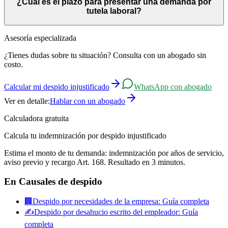
¿Cuál es el plazo para presentar una demanda por
embargo, la Inspección no puede obligar al empleador a pagar; solo
tutela laboral?
puede intentar una mediación.
El plazo es el mismo que para el despido injustificado: 60 días
Asesoría especializada
hábiles desde el término de la relación laboral. Se suspende si el
¿Tienes dudas sobre tu situación? Consulta con un abogado sin
trabajador presenta un reclamo ante la Dirección del Trabajo, pero
costo.
en ningún caso podrá exceder los 90 días hábiles.
Calcular mi despido injustificado
WhatsApp con abogado
Ver en detalle:
Hablar con un abogado
Calculadora gratuita
Calcula tu indemnización por despido injustificado
Estima el monto de tu demanda: indemnización por años de servicio,
aviso previo y recargo Art. 168. Resultado en 3 minutos.
En
Causales de despido
🏢
Despido por necesidades de la empresa: Guía completa
✍️
Despido por desahucio escrito del empleador: Guía
completa